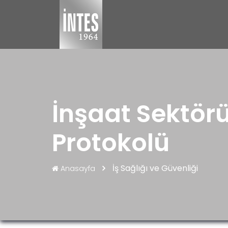
İnşaat Sektörü
Protokolü
İş Sağlığı ve Güvenliği
Anasayfa