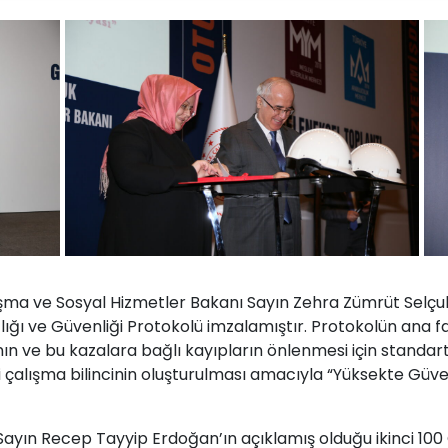
ışma ve Sosyal Hizmetler Bakanı Sayın Zehra Zümrüt Selçuk’
ğlığı ve Güvenliği Protokolü imzalamıştır. Protokolün ana f
ın ve bu kazalara bağlı kayıpların önlenmesi için standar
i çalışma bilincinin oluşturulması amacıyla “Yüksekte Güv
yın Recep Tayyip Erdoğan’ın açıklamış olduğu ikinci 100 