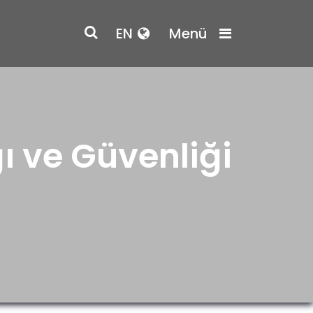
EN
Menü
ı ve Güvenliği