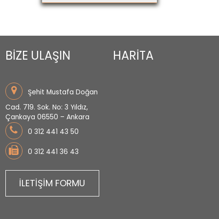
BİZE ULAŞIN
HARİTA
Şehit Mustafa Doğan
Cad. 719. Sok. No: 3 Yıldız,
Çankaya 06550 – Ankara
0 312 441 43 50
0 312 441 36 43
İLETİŞİM FORMU