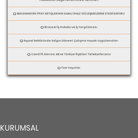
BEKLENMEYEN FİYAT ARTIŞLARININ KAMU İHALE SÖZLEŞMELERİNE ETKİSİ RAPORU
Bireysel İş Hukuku ve İş Yargılaması
İnşaat Sektöründe Salgın Dönemi Çalışma Hayatı Uygulamaları
Covid 19 Sonrası AB ve Türkiye İlişkileri Telekonferansı
Tüm Yayınlar
KURUMSAL