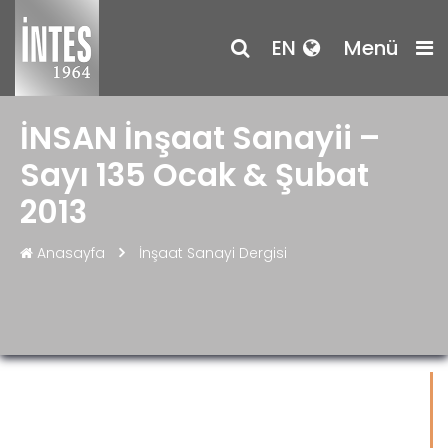
EN
Menü
İNSAN İnşaat Sanayii –
Sayı 135 Ocak & Şubat
2013
Anasayfa
İnşaat Sanayi Dergisi