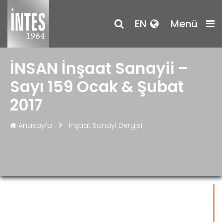
EN
Menü
İNSAN İnşaat Sanayii –
Sayı 159 Ocak & Şubat
2017
Anasayfa
İnşaat Sanayi Dergisi