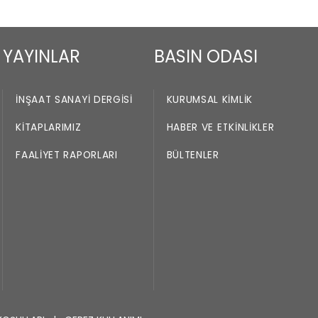
Loading PDF 10% ...
YAYINLAR
BASIN ODASI
İNŞAAT SANAYI DERGISI
KURUMSAL KIMLIK
KITAPLARIMIZ
HABER VE ETKINLIKLER
FAALIYET RAPORLARI
BÜLTENLER