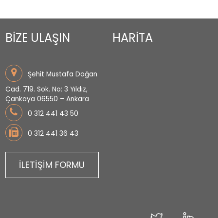
BİZE ULAŞIN
HARİTA
Şehit Mustafa Doğan
Cad. 719. Sok. No: 3 Yıldız,
Çankaya 06550 – Ankara
0 312 441 43 50
0 312 441 36 43
İLETİŞİM FORMU