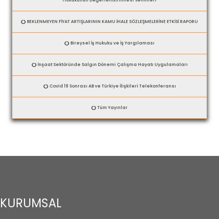
BEKLENMEYEN FİYAT ARTIŞLARININ KAMU İHALE SÖZLEŞMELERİNE ETKİSİ RAPORU
Bireysel İş Hukuku ve İş Yargılaması
İnşaat Sektöründe Salgın Dönemi Çalışma Hayatı Uygulamaları
Covid 19 Sonrası AB ve Türkiye İlişkileri Telekonferansı
Tüm Yayınlar
KURUMSAL