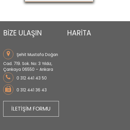
BİZE ULAŞIN
HARİTA
Şehit Mustafa Doğan
Cad. 719. Sok. No: 3 Yıldız,
Çankaya 06550 – Ankara
0 312 441 43 50
0 312 441 36 43
İLETİŞİM FORMU