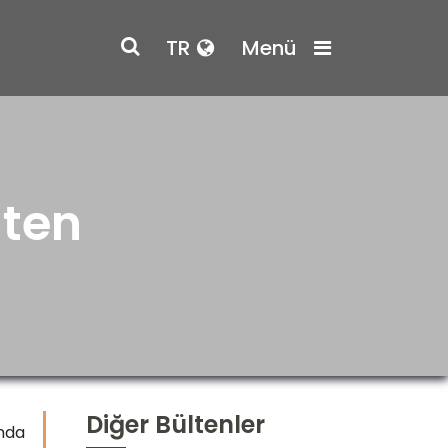
TR
Menü
lten
Diğer Bültenler
rmda