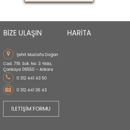
BİZE ULAŞIN
HARİTA
Şehit Mustafa Doğan
Cad. 719. Sok. No: 3 Yıldız,
Çankaya 06550 – Ankara
0 312 441 43 50
0 312 441 36 43
İLETİŞİM FORMU