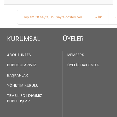
Toplam 28 sayfa, 15. sayfa gösteriliyor.
« İlk
«
KURUMSAL
ÜYELER
ABOUT INTES
MEMBERS
KURUCULARIMIZ
ÜYELIK HAKKINDA
BAŞKANLAR
YÖNETIM KURULU
TEMSIL EDILDIĞIMIZ
KURULUŞLAR