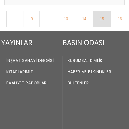
...
9
...
13
14
15
16
YAYINLAR
BASIN ODASI
İNŞAAT SANAYI DERGISI
KURUMSAL KIMLIK
KITAPLARIMIZ
HABER VE ETKINLIKLER
FAALIYET RAPORLARI
BÜLTENLER