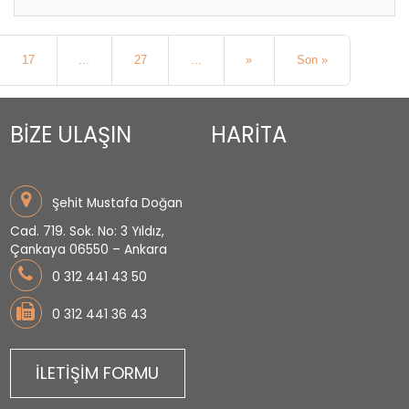
17
...
27
...
»
Son »
BİZE ULAŞIN
HARİTA
Şehit Mustafa Doğan
Cad. 719. Sok. No: 3 Yıldız,
Çankaya 06550 – Ankara
0 312 441 43 50
0 312 441 36 43
İLETİŞİM FORMU