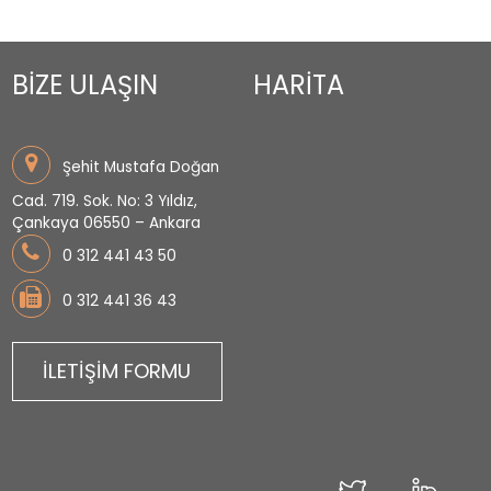
BİZE ULAŞIN
HARİTA
Şehit Mustafa Doğan
Cad. 719. Sok. No: 3 Yıldız,
Çankaya 06550 – Ankara
0 312 441 43 50
0 312 441 36 43
İLETİŞİM FORMU