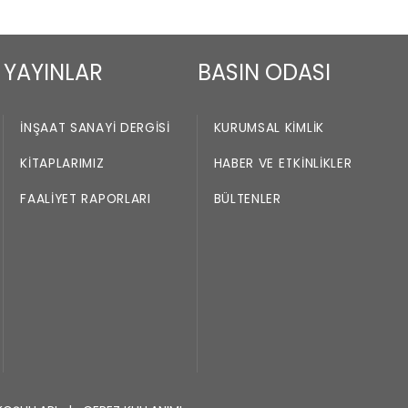
Loading PDF 3% ...
YAYINLAR
BASIN ODASI
İNŞAAT SANAYI DERGISI
KURUMSAL KIMLIK
KITAPLARIMIZ
HABER VE ETKINLIKLER
FAALIYET RAPORLARI
BÜLTENLER