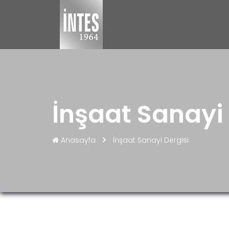
İnşaat Sanayi
Anasayfa
İnşaat Sanayi Dergisi