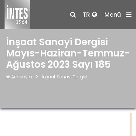
TR
Menü
İnşaat Sanayi Dergisi
Mayıs-Haziran-Temmuz-
Ağustos 2023 Sayı 185
Anasayfa
İnşaat Sanayi Dergisi