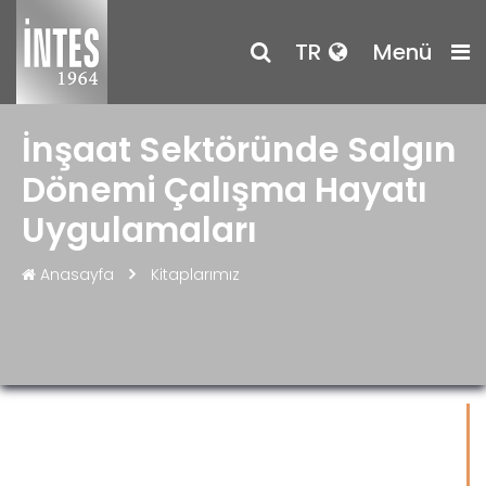
TR
Menü
İnşaat Sektöründe Salgın
Dönemi Çalışma Hayatı
Uygulamaları
Anasayfa
Kitaplarımız