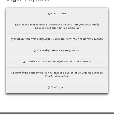
Kutup Yıldızı
Anayasa Mahkemesi Bireysel Başvuru Kararları Çerçevesinde İş
Hukukunun Değerlendirilmesi Semineri
BEKLENMEYEN FİYAT ARTIŞLARININ KAMU İHALE SÖZLEŞMELERİNE ETKİSİ RAPORU
Bireysel İş Hukuku ve İş Yargılaması
Covid 19 Sonrası AB ve Türkiye İlişkileri Telekonferansı
Kamu İhale Sözleşmelerinin Yürütümünde Sorunlar Ve Çözümde Yüksek
Fen Kurulunun Rolü
Tüm Yayınlar