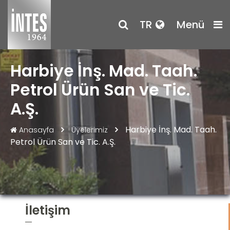
TR
Menü
Harbiye İnş. Mad. Taah.
Petrol Ürün San ve Tic.
A.Ş.
Harbiye İnş. Mad. Taah.
Anasayfa
Üyelerimiz
Petrol Ürün San ve Tic. A.Ş.
İletişim