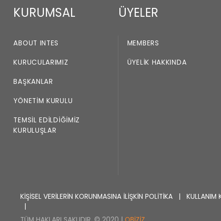
KURUMSAL
ÜYELER
ABOUT INTES
MEMBERS
KURUCULARIMIZ
ÜYELIK HAKKINDA
BAŞKANLAR
YÖNETIM KURULU
TEMSIL EDILDIĞIMIZ
KURULUŞLAR
KİŞİSEL VERİLERİN KORUNMASINA İLİŞKİN POLİTİKA
|
KULLANIM 
|
TÜM HAKLARI SAKLIDIR. © 2020 |
OBIZIZ