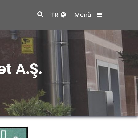
TR
Menü
t A.Ş.