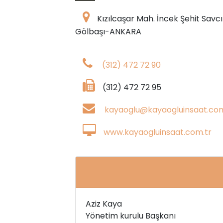
Kızılcaşar Mah. İncek Şehit Savc
Gölbaşı-ANKARA
(312) 472 72 90
(312) 472 72 95
kayaoglu@kayaogluinsaat.com
www.kayaogluinsaat.com.tr
Aziz Kaya
Yönetim kurulu Başkanı