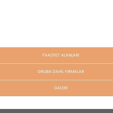
FAALİYET ALANLARI
GRUBA DAHİL FIRMALAR
GALERİ