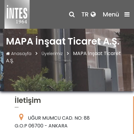
TR
Menü
MAPA İnşaat Ticaret A.Ş.
MAPA İnşaat Ticaret
Anasayfa
Üyelerimiz
A.Ş.
İletişim
UĞUR MUMCU CAD. NO: 88
G.O.P 06700 - ANKARA