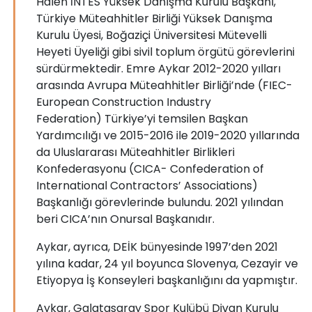
Halen İNTES Yüksek Danışma Kurulu Başkanı,
Türkiye Müteahhitler Birliği Yüksek Danışma
Kurulu Üyesi, Boğaziçi Üniversitesi Mütevelli
Heyeti Üyeliği gibi sivil toplum örgütü görevlerini
sürdürmektedir. Emre Aykar 2012-2020 yılları
arasında Avrupa Müteahhitler Birliği’nde (FIEC-
European Construction Industry
Federation) Türkiye’yi temsilen Başkan
Yardımcılığı ve 2015-2016 ile 2019-2020 yıllarında
da Uluslararası Müteahhitler Birlikleri
Konfederasyonu (CICA- Confederation of
International Contractors’​ Associations)
Başkanlığı görevlerinde bulundu. 2021 yılından
beri CICA’nın Onursal Başkanıdır.
Aykar, ayrıca, DEİK bünyesinde 1997’den 2021
yılına kadar, 24 yıl boyunca Slovenya, Cezayir ve
Etiyopya İş Konseyleri başkanlığını da yapmıştır.
Aykar, Galatasaray Spor Kulübü Divan Kurulu