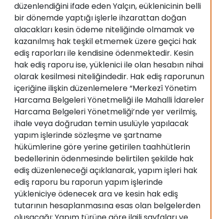
düzenlendiğini ifade eden Yalçın, eüklenicinin belli
bir dönemde yaptığı işlerle ihzarattan doğan
alacakları kesin ödeme niteliğinde olmamak ve
kazanılmış hak teşkil etmemek üzere geçici hak
ediş raporları ile kendisine ödenmektedir. Kesin
hak ediş raporu ise, yüklenici ile olan hesabın nihai
olarak kesilmesi niteliğindedir. Hak ediş raporunun
içeriğine ilişkin düzenlemelere “Merkezî Yönetim
Harcama Belgeleri Yönetmeliği ile Mahalli İdareler
Harcama Belgeleri Yönetmeliği’nde yer verilmiş,
ihale veya doğrudan temin usulüyle yapılacak
yapım işlerinde sözleşme ve şartname
hükümlerine göre yerine getirilen taahhütlerin
bedellerinin ödenmesinde belirtilen şekilde hak
ediş düzenleneceği açıklanarak, yapım işleri hak
ediş raporu bu raporun yapım işlerinde
yükleniciye ödenecek ara ve kesin hak ediş
tutarının hesaplanmasına esas olan belgelerden
oluşacağı; Yapım türüne göre ilgili sayfaları ve