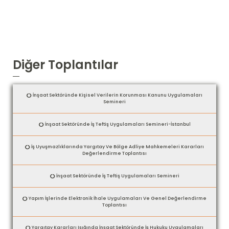
Diğer Toplantılar
İnşaat Sektöründe Kişisel Verilerin Korunması Kanunu Uygulamaları
Semineri
İnşaat Sektöründe İş Teftiş Uygulamaları Semineri-İstanbul
İş Uyuşmazlıklarında Yargıtay Ve Bölge Adliye Mahkemeleri Kararları
Değerlendirme Toplantısı
İnşaat Sektöründe İş Teftiş Uygulamaları Semineri
Yapım İşlerinde Elektronik İhale Uygulamaları Ve Genel Değerlendirme
Toplantısı
Yargıtay Kararları Işığında İnşaat Sektöründe İş Hukuku Uygulamaları