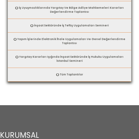
İş Uyuşmazlıklarında Yargıtay Ve Bölge Adliye Mahkemeleri Kararları
Değerlendirme Toplantısı
İnşaat Sektöründe İş Teftiş Uygulamaları Semineri
Yapım İşlerinde Elektronik İhale Uygulamaları Ve Genel Değerlendirme
Toplantısı
Yargıtay Kararları Işığında İnşaat Sektöründe İş Hukuku Uygulamaları
İstanbul Semineri
Tüm Toplantılar
KURUMSAL