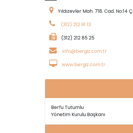
Yıldızevler Mah. 718. Cad. No:1
(312) 212 91 13
(312) 212 85 25
info@bergiz.com.tr
www.bergiz.com.tr
Berfu Tutumlu
Yönetim Kurulu Başkanı