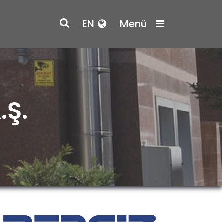
EN
Menü
.Ş.