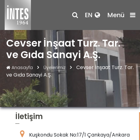
EN
Menü
Cevser İnşaat Turz. Tar.
ve Gıda Sanayi A.Ş.
Cevser İnşaat Turz. Tar.
Anasayfa
Üyelerimiz
ve Gıda Sanayi A.Ş.
İletişim
Kuşkondu Sokak No:17/1 Çankaya/Ankara