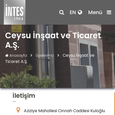
EN
Menü
Ceysu İnşaat ve Ticaret
A.Ş.
Ceysu İnşaat ve
Anasayfa
Üyelerimiz
Ticaret A.Ş.
İletişim
Aziziye Mahallesi Cinnah Caddesi Kuloğlu