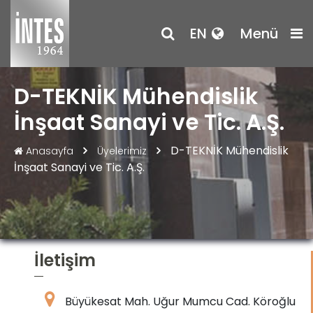
EN
Menü
D-TEKNİK Mühendislik
İnşaat Sanayi ve Tic. A.Ş.
D-TEKNİK Mühendislik
Anasayfa
Üyelerimiz
İnşaat Sanayi ve Tic. A.Ş.
İletişim
Büyükesat Mah. Uğur Mumcu Cad. Köroğlu