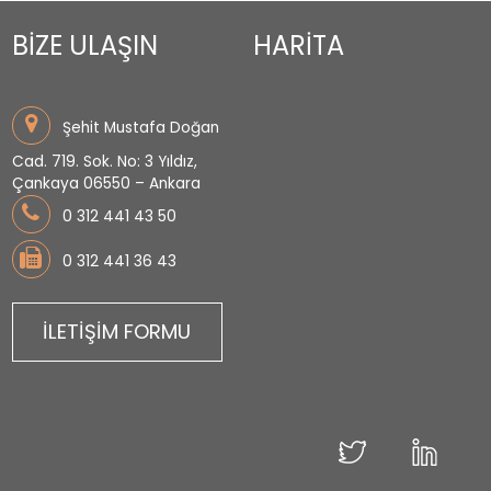
BİZE ULAŞIN
HARİTA
Şehit Mustafa Doğan
Cad. 719. Sok. No: 3 Yıldız,
Çankaya 06550 – Ankara
0 312 441 43 50
0 312 441 36 43
İLETİŞİM FORMU