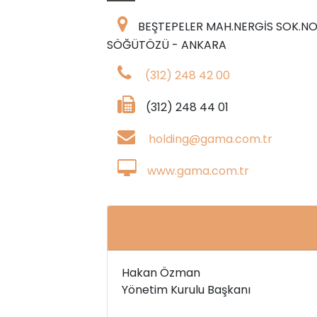
BEŞTEPELER MAH.NERGİS SOK.NO
SÖĞÜTÖZÜ - ANKARA
(312) 248 42 00
(312) 248 44 01
holding@gama.com.tr
www.gama.com.tr
Hakan Özman
Yönetim Kurulu Başkanı