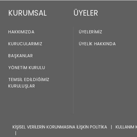
KURUMSAL
ÜYELER
HAKKIMIZDA
ÜYELERIMIZ
KURUCULARIMIZ
ÜYELIK HAKKINDA
BAŞKANLAR
YÖNETIM KURULU
TEMSIL EDILDIĞIMIZ
KURULUŞLAR
KİŞİSEL VERİLERİN KORUNMASINA İLİŞKİN POLİTİKA
|
KULLANIM 
|