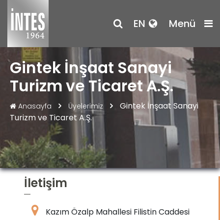
EN
Menü
Gintek İnşaat Sanayi
Turizm ve Ticaret A.Ş.
Gintek İnşaat Sanayi
Anasayfa
Üyelerimiz
Turizm ve Ticaret A.Ş.
İletişim
Kazım Özalp Mahallesi Filistin Caddesi