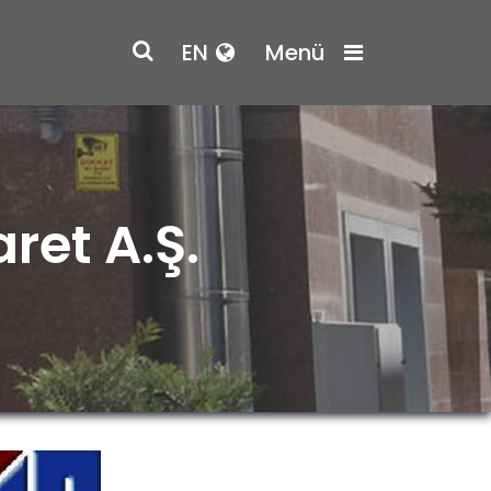
EN
Menü
ret A.Ş.