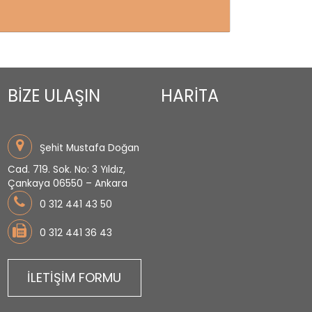
BİZE ULAŞIN
HARİTA
Şehit Mustafa Doğan
Cad. 719. Sok. No: 3 Yıldız,
Çankaya 06550 – Ankara
0 312 441 43 50
0 312 441 36 43
İLETİŞİM FORMU