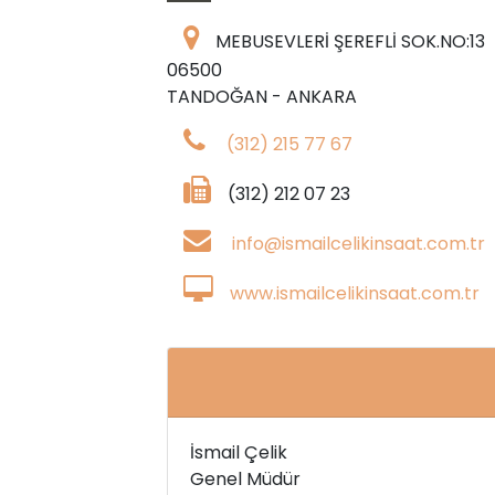
MEBUSEVLERİ ŞEREFLİ SOK.NO:13
06500
TANDOĞAN - ANKARA
(312) 215 77 67
(312) 212 07 23
info@ismailcelikinsaat.com.tr
www.ismailcelikinsaat.com.tr
İsmail Çelik
Genel Müdür