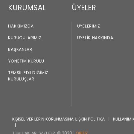
KURUMSAL
ÜYELER
HAKKIMIZDA
ÜYELERIMIZ
KURUCULARIMIZ
ÜYELIK HAKKINDA
BAŞKANLAR
YÖNETIM KURULU
TEMSIL EDILDIĞIMIZ
KURULUŞLAR
KİŞİSEL VERİLERİN KORUNMASINA İLİŞKİN POLİTİKA
|
KULLANIM 
|
TÜM HAKLARI SAKLIDIR. © 2020 |
OBIZIZ