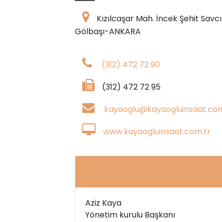
Kızılcaşar Mah. İncek Şehit Savc
Gölbaşı-ANKARA
(312) 472 72 90
(312) 472 72 95
kayaoglu@kayaogluinsaat.com
www.kayaogluinsaat.com.tr
Aziz Kaya
Yönetim kurulu Başkanı