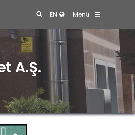
EN
Menü
t A.Ş.