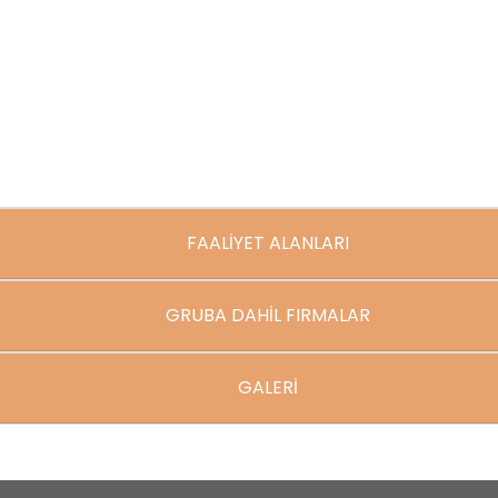
FAALİYET ALANLARI
GRUBA DAHİL FIRMALAR
GALERİ