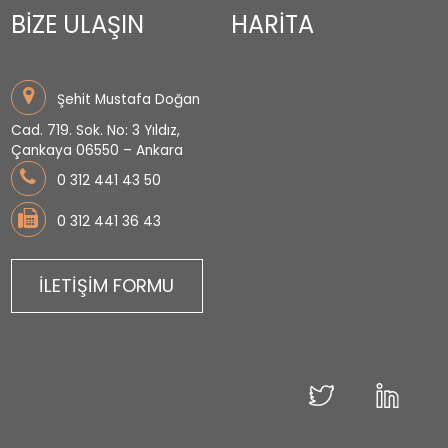
BİZE ULAŞIN
HARİTA
Şehit Mustafa Doğan
Cad. 719. Sok. No: 3 Yıldız,
Çankaya 06550 – Ankara
0 312 441 43 50
0 312 441 36 43
İLETİŞİM FORMU