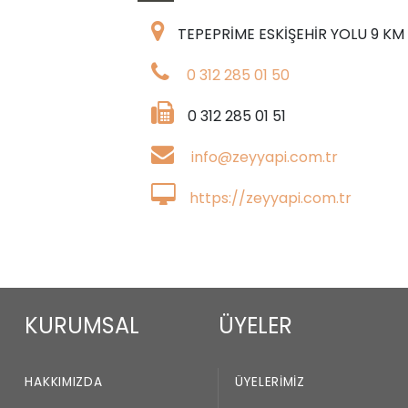
TEPEPRİME ESKİŞEHİR YOLU 9 K
0 312 285 01 50
0 312 285 01 51
info@zeyyapi.com.tr
https://zeyyapi.com.tr
KURUMSAL
ÜYELER
HAKKIMIZDA
ÜYELERIMIZ