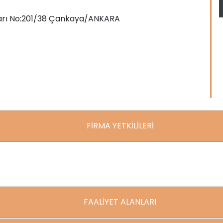
varı No:201/38 Çankaya/ANKARA
FİRMA YETKİLİLERİ
FAALİYET ALANLARI