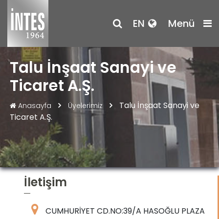
EN
Menü
Talu İnşaat Sanayi ve
Ticaret A.Ş.
Talu İnşaat Sanayi ve
Anasayfa
Üyelerimiz
Ticaret A.Ş.
İletişim
CUMHURİYET CD.NO:39/A HASOĞLU PLAZA