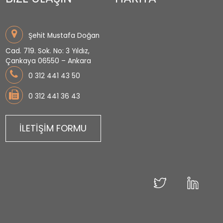
Şehit Mustafa Doğan
Cad. 719. Sok. No: 3 Yıldız,
Çankaya 06550 – Ankara
0 312 441 43 50
0 312 441 36 43
İLETİŞİM FORMU