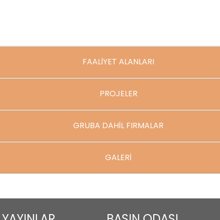
FAALİYET ALANLARI
PROJELER
GRUBA DAHİL FIRMALAR
GALERİ
YAYINLAR
BASIN ODASI