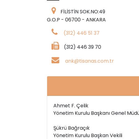
FİLİSTİN SOK.NO:49
G.O.P - 06700 - ANKARA
(312) 446 51 37
(312) 446 39 70
ank@tisanas.com.tr
Ahmet F. Çelik
Yönetim Kurulu Başkanı Genel Müd
Şükrü Bağraçık
Yönetim Kurulu Başkan Vekili