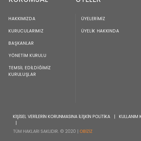
HAKKIMIZDA
ÜYELERIMIZ
KURUCULARIMIZ
ÜYELIK HAKKINDA
BAŞKANLAR
YÖNETIM KURULU
TEMSIL EDILDIĞIMIZ
KURULUŞLAR
KİŞİSEL VERİLERİN KORUNMASINA İLİŞKİN POLİTİKA
|
KULLANIM 
|
TÜM HAKLARI SAKLIDIR. © 2020 |
OBIZIZ