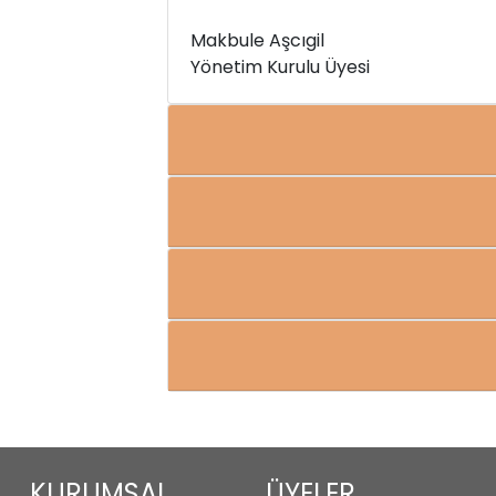
Makbule Aşcıgil
Yönetim Kurulu Üyesi
KURUMSAL
ÜYELER