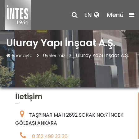
EN
Menü
Uluray Yapı İnşaat A.Ş.
Uluray Yapı İnşaat A.Ş.
Anasayfa
Üyelerimiz
İletişim
TAŞPINAR MAH 2892 SOKAK NO:7 İNCEK
GÖLBAŞI ANKARA
0 312 499 33 36