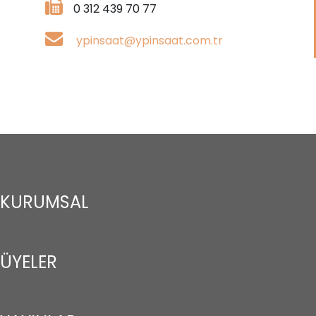
0 312 439 70 77
ypinsaat@ypinsaat.com.tr
KURUMSAL
ÜYELER