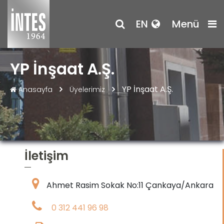
EN
Menü
YP İnşaat A.Ş.
YP İnşaat A.Ş.
Anasayfa
Üyelerimiz
İletişim
Ahmet Rasim Sokak No:11 Çankaya/Ankara
0 312 441 96 98