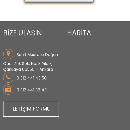
BİZE ULAŞIN
HARİTA
Şehit Mustafa Doğan
Cad. 719. Sok. No: 3 Yıldız,
Çankaya 06550 – Ankara
0 312 441 43 50
0 312 441 36 43
İLETİŞİM FORMU