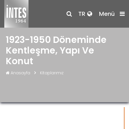
TR
Menü
1923-1950 Döneminde
Kentleşme, Yapı Ve
Konut
Anasayfa
Kitaplarımız