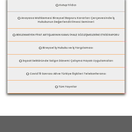
Kutup Yıldızı
Anayasa Mahkemesi Bireysel Başvuru Kararları Çerçevesinde İş
Hukukunun Değerlendirilmesi Semineri
BEKLENMEYEN FİYAT ARTIŞLARININ KAMU İHALE SÖZLEŞMELERİNE ETKİSİ RAPORU
Bireysel İş Hukuku ve İş Yargılaması
İnşaat Sektöründe Salgın Dönemi Çalışma Hayatı Uygulamaları
Covid 19 Sonrası AB ve Türkiye İlişkileri Telekonferansı
Tüm Yayınlar