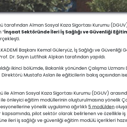
ü tarafından Alman Sosyal Kaza Sigortası Kurumu (DGUV) iş 
 “
İnşaat Sektöründe İleri İş Sağlığı ve Güvenliği Eğ
rçekleşti.
 AKADEMİ Başkanı Kemal Güleryüz, İş Sağlığı ve Güvenliği
of. Dr. Sayın Lutfihak Alpkan tarafından yapıldı.
ıldığı ikinci bölümde, Bakanlık yönünden Çalışma Uzmanı Dr
Direktörü Mustafa Aslan ile eğiticilerin bakış açısından ise
ğü ile Alman Sosyal Kaza Sigortası Kurumu (DGUV) arasındak
ile önleyici eğitim modüllerinin oluşturulmasına yönelik Çal
fesyonellerine yönelik uygulama ağırlıklı
5 modülden
oluşan
kapsamında, pilot sektör olarak belirlenen ve özellikle iş
 ileri iş sağlığı ve güvenliği eğitim modülü içerikleri hazı