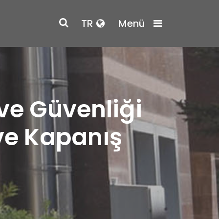
TR
Menü
 ve Güvenliği
ve Kapanış