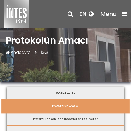
EN
Menü
Protokolün Amacı
İSG
Anasayfa
İSG Hakkında
Protokolün Amacı
Protokol Kapsamında Hedeflenen Faaliyetler