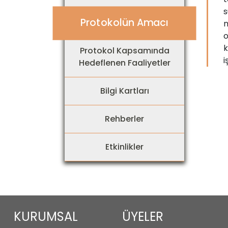
s
Protokolün Amacı
m
o
k
Protokol Kapsamında
i
Hedeflenen Faaliyetler
Bilgi Kartları
Rehberler
Etkinlikler
KURUMSAL
ÜYELER