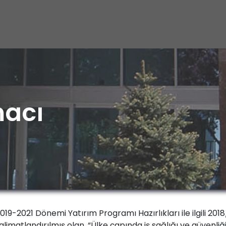
macı
019-2021 Dönemi Yatırım Programı Hazırlıkları ile ilgili 2
alimatlandırılmış olan, “Ülke çapında iş sağlığı ve güvenliğ