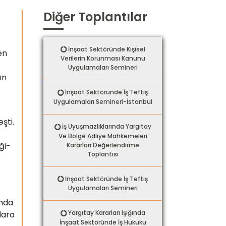
Diğer Toplantılar
İnşaat Sektöründe Kişisel
en
Verilerin Korunması Kanunu
Uygulamaları Semineri
ın
İnşaat Sektöründe İş Teftiş
Uygulamaları Semineri-İstanbul
şti.
İş Uyuşmazlıklarında Yargıtay
Ve Bölge Adliye Mahkemeleri
ği-
Kararları Değerlendirme
Toplantısı
İnşaat Sektöründe İş Teftiş
Uygulamaları Semineri
unda
Yargıtay Kararları Işığında
lara
İnşaat Sektöründe İş Hukuku