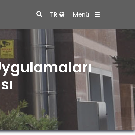
TR
Menü
 Uygulamaları
sı