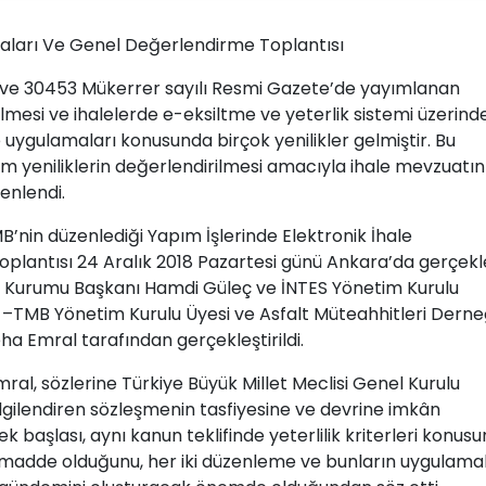
maları Ve Genel Değerlendirme Toplantısı
h ve 30453 Mükerrer sayılı Resmi Gazete’de yayımlanan
ilmesi ve ihalelerde e-eksiltme ve yeterlik sistemi üzerind
e uygulamaları konusunda birçok yenilikler gelmiştir. Bu
 yeniliklerin değerlendirilmesi amacıyla ihale mevzuatın
zenlendi.
in düzenlediği Yapım İşlerinde Elektronik İhale
lantısı 24 Aralık 2018 Pazartesi günü Ankara’da gerçekle
e Kurumu Başkanı Hamdi Güleç ve İNTES Yönetim Kurulu
ği –TMB Yönetim Kurulu Üyesi ve Asfalt Müteahhitleri Derne
 Emral tarafından gerçekleştirildi.
ral, sözlerine Türkiye Büyük Millet Meclisi Genel Kurulu
gilendiren sözleşmenin tasfiyesine ve devrine imkân
başlası, aynı kanun teklifinde yeterlilik kriterleri konus
ka madde olduğunu, her iki düzenleme ve bunların uygulama