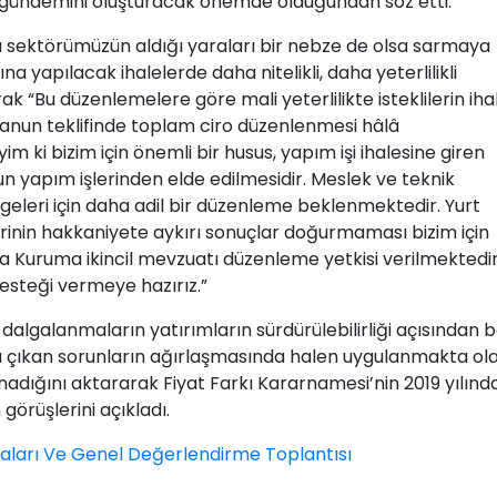
a gündemini oluşturacak önemde olduğundan söz etti.
da sektörümüzün aldığı yaraları bir nebze de olsa sarmaya
ına yapılacak ihalelerde daha nitelikli, daha yeterlilikli
rak “Bu düzenlemelere göre mali yeterlilikte isteklilerin iha
r. Kanun teklifinde toplam ciro düzenlenmesi hâlâ
 ki bizim için önemli bir husus, yapım işi ihalesine giren
onun yapım işlerinden elde edilmesidir. Meslek ve teknik
geleri için daha adil bir düzenleme beklenmektedir. Yurt
rinin hakkaniyete aykırı sonuçlar doğurmaması bizim için
a Kuruma ikincil mevzuatı düzenleme yetkisi verilmektedir
esteği vermeye hazırız.”
 dalgalanmaların yatırımların sürdürülebilirliği açısından b
aya çıkan sorunların ağırlaşmasında halen uygulanmakta ol
nadığını aktararak Fiyat Farkı Kararnamesi’nin 2019 yılınd
görüşlerini açıkladı.
maları Ve Genel Değerlendirme Toplantısı