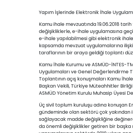
Yapım İşlerinde Elektronik İhale Uygula
Kamu ihale mevzuatında 19.06.2018 tari
değişikliklerle, e-ihale uygulamasına geç
e-ihale yapılabilmesi gibi elektronik ihal
kapsamda mevzuat uygulamalarına ilişkim
taraflarının bir araya geldiği toplantı dü
Kamu İhale Kurumu ve ASMÜD-İNTES-TMB’n
Uygulamaları ve Genel Değerlendirme Top
Toplantının açış konuşmaları Kamu İhal
Başkan Vekili, Türkiye Müteahhitler Birli
ASMÜD Yönetim Kurulu Muhasip Üyesi Deha
Üç sivil toplum kuruluşu adına konuşan Em
gündeminde olan sektörü çok yakından il
sağlayacak madde değişikliğine değinerek 
da önemli değişiklikler getiren bir baş