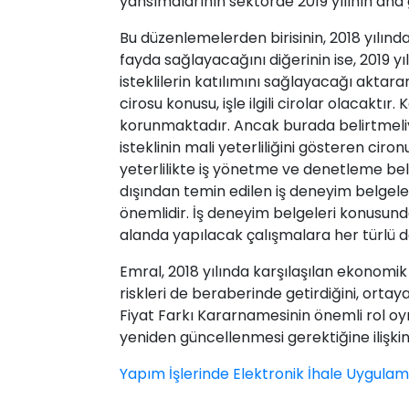
yansımalarının sektörde 2019 yılının an
Bu düzenlemelerden birisinin, 2018 yılın
fayda sağlayacağını diğerinin ise, 2019 yıl
isteklilerin katılımını sağlayacağı aktara
cirosu konusu, işle ilgili cirolar olacaktı
korunmaktadır. Ancak burada belirtmeliyim
isteklinin mali yeterliliğini gösteren cir
yeterlilikte iş yönetme ve denetleme bel
dışından temin edilen iş deneyim belgele
önemlidir. İş deneyim belgeleri konusund
alanda yapılacak çalışmalara her türlü d
Emral, 2018 yılında karşılaşılan ekonomik
riskleri de beraberinde getirdiğini, ort
Fiyat Farkı Kararnamesinin önemli rol oy
yeniden güncellenmesi gerektiğine ilişkin 
Yapım İşlerinde Elektronik İhale Uygula