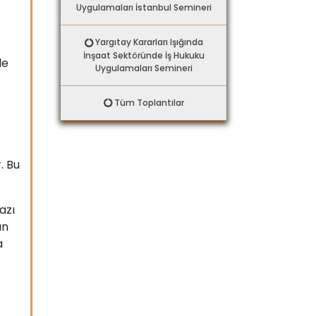
Uygulamaları İstanbul Semineri
Yargıtay Kararları Işığında
İnşaat Sektöründe İş Hukuku
le
Uygulamaları Semineri
Tüm Toplantılar
. Bu
azı
an
a