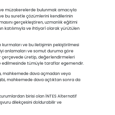
k ve müzakerelerde bulunmak amacıyla
 ve bu suretle çözümlerini kendilerinin
lmasını gerçekleştiren, uzmanlık eğitimi
n katılımıyla ve ihtiyarî olarak yürütülen
m kurmaları ve bu iletişimin pekiştirilmesi
ha iyi anlamaları ve somut duruma göre
ir çerçevede üretip, değerlendirmeleri
de edilmesinde tümüyle taraflar egemendir.
sonra, mahkemede dava açmadan veya
ibi, mahkemede dava açtıktan sonra da
urumlardan birisi olan İNTES Alternatif
ru dilekçesini doldurabilir ve