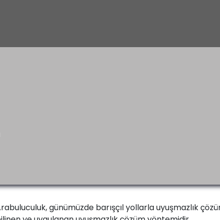
i
rabuluculuk, günümüzde barışçıl yollarla uyuşmazlık çözü
ilinen ve uygulanan uyuşmazlık çözüm yöntemidir.