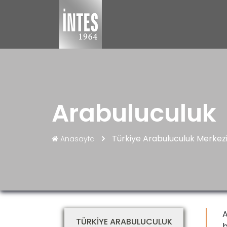
Arabuluculuk
Türkiye Arabuluculuk Merkez
Anasayfa
A
TÜRKİYE ARABULUCULUK
b