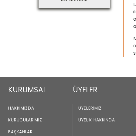
D
i
a
a
M
a
s
KURUMSAL
ÜYELER
HAKKIMIZDA
ÜYELERIMIZ
KURUCULARIMIZ
ÜYELIK HAKKINDA
BAŞKANLAR