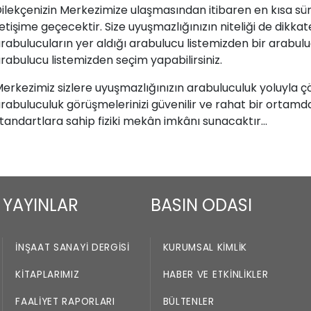
ilekçenizin Merkezimize ulaşmasından itibaren en kısa sür
letişime geçecektir. Size uyuşmazlığınızın niteliği de dikk
rabulucuların yer aldığı arabulucu listemizden bir arabuluc
rabulucu listemizden seçim yapabilirsiniz.
erkezimiz sizlere uyuşmazlığınızın arabuluculuk yoluyla
rabuluculuk görüşmelerinizi güvenilir ve rahat bir ortamda
tandartlara sahip fiziki mekân imkânı sunacaktır…
YAYINLAR
BASIN ODASI
İNŞAAT SANAYI DERGISI
KURUMSAL KIMLIK
KITAPLARIMIZ
HABER VE ETKINLIKLER
FAALIYET RAPORLARI
BÜLTENLER