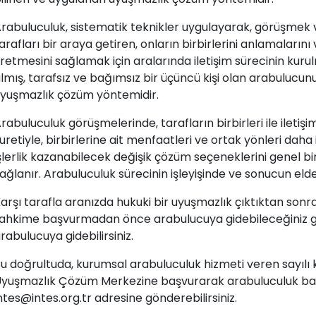
rabuluculuk, sistematik teknikler uygulayarak, görüşme
arafları bir araya getiren, onların birbirlerini anlamalarını
retmesini sağlamak için aralarında iletişim sürecinin kuru
lmış, tarafsız ve bağımsız bir üçüncü kişi olan arabulucunu
yuşmazlık çözüm yöntemidir.
rabuluculuk görüşmelerinde, tarafların birbirleri ile iletişi
uretiyle, birbirlerine ait menfaatleri ve ortak yönleri da
şlerlik kazanabilecek değişik çözüm seçeneklerini genel b
ağlanır. Arabuluculuk sürecinin işleyişinde ve sonucun el
arşı tarafla aranızda hukuki bir uyuşmazlık çıktıktan 
ahkime başvurmadan önce arabulucuya gidebileceğiniz g
rabulucuya gidebilirsiniz.
u doğrultuda, kurumsal arabuluculuk hizmeti veren sayılı k
yuşmazlık Çözüm Merkezine başvurarak arabuluculuk başvu
ntes@intes.org.tr adresine gönderebilirsiniz.