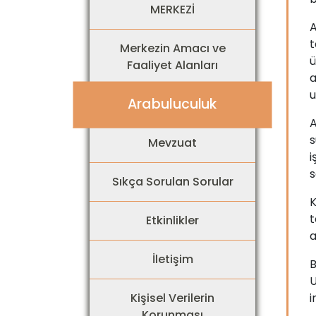
MERKEZİ
A
t
Merkezin Amacı ve
ü
Faaliyet Alanları
a
u
Arabuluculuk
A
s
Mevzuat
i
s
Sıkça Sorulan Sorular
K
t
Etkinlikler
a
İletişim
B
U
Kişisel Verilerin
i
Korunması